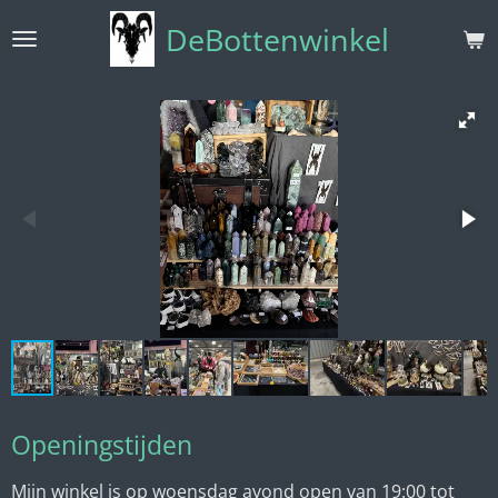
Ga
DeBottenwinkel
direct
naar
de
hoofdinhoud
Openingstijden
Mijn winkel is op woensdag avond open van 19:00 tot