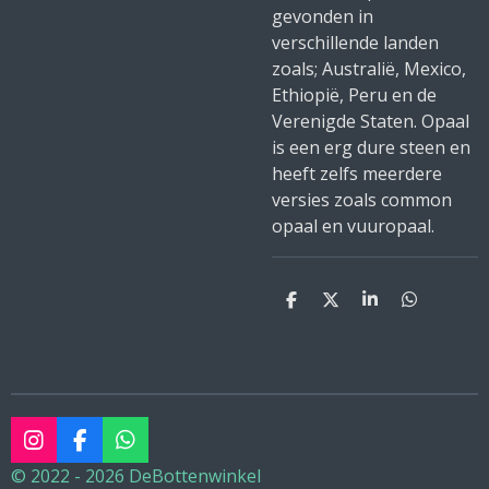
gevonden in
verschillende landen
zoals; Australië, Mexico,
Ethiopië, Peru en de
Verenigde Staten. Opaal
is een erg dure steen en
heeft zelfs meerdere
versies zoals common
opaal en vuuropaal.
D
D
S
D
e
e
h
e
l
e
a
l
e
l
r
e
n
e
n
I
F
W
n
a
h
© 2022 - 2026 DeBottenwinkel