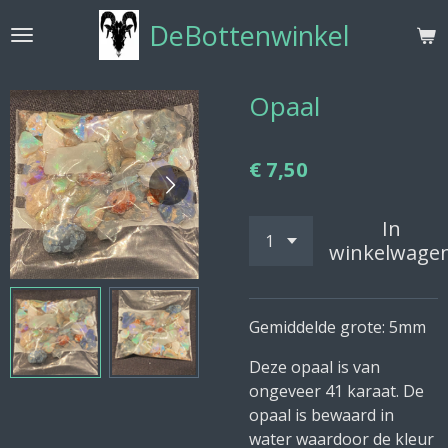
Ga
DeBottenwinkel
direct
naar
de
Opaal
hoofdinhoud
€ 7,50
In
winkelwage
Gemiddelde grote: 5mm
Deze opaal is van
ongeveer 41 karaat. De
opaal is bewaard in
water waardoor de kleur