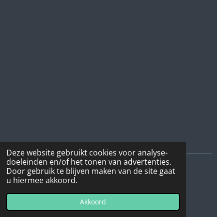
Deze website gebruikt cookies voor analyse-
doeleinden en/of het tonen van advertenties.
Door gebruik te blijven maken van de site gaat
I
F
W
u hiermee akkoord.
n
a
h
© 2022 - 2026 DeBottenwinkel
s
c
a
Akkoord
Powered by
JouwWeb
t
e
t
a
b
s