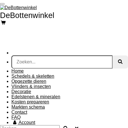
Ga
direct
DeBottenwinkel
naar
de
hoofdinhoud
Home
Schedels & skeletten
Opgezette dieren
Vlinders & insecten
Decoratie
Edelstenen & mineralen
Kosten prepareren
Markten schema
Contact
FAQ
Account