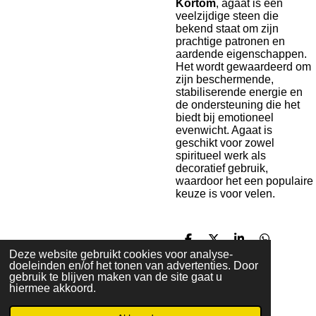
Kortom
, agaat is een
veelzijdige steen die
bekend staat om zijn
prachtige patronen en
aardende eigenschappen.
Het wordt gewaardeerd om
zijn beschermende,
stabiliserende energie en
de ondersteuning die het
biedt bij emotioneel
evenwicht. Agaat is
geschikt voor zowel
spiritueel werk als
decoratief gebruik,
waardoor het een populaire
keuze is voor velen.
D
D
S
D
Deze website gebruikt cookies voor analyse-
e
e
h
e
doeleinden en/of het tonen van advertenties. Door
l
e
a
l
gebruik te blijven maken van de site gaat u
e
l
r
e
hiermee akkoord.
n
e
n
I
F
W