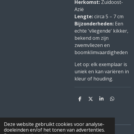
Herkomst:
Zuidoost-
Azië
Lengte:
circa 5 – 7 cm
Bijzonderheden:
Een
echte 'vliegende' kikker,
bekend om zijn
zwemvliezen en
boomklimvaardigheden
Let op: elk exemplaar is
uniek en kan variëren in
kleur of houding.
D
D
S
D
e
e
h
e
l
e
a
l
e
l
r
e
n
e
n
Deze website gebruikt cookies voor analyse-
doeleinden en/of het tonen van advertenties.