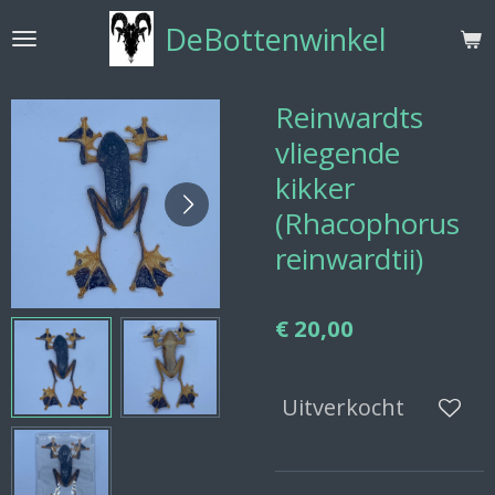
Ga
DeBottenwinkel
direct
naar
de
Reinwardts
hoofdinhoud
vliegende
kikker
(Rhacophorus
reinwardtii)
€ 20,00
Uitverkocht