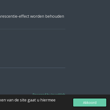
arescentie-effect worden behouden
Powered by
JouwWeb
ken van de site gaat u hiermee
Akkoord