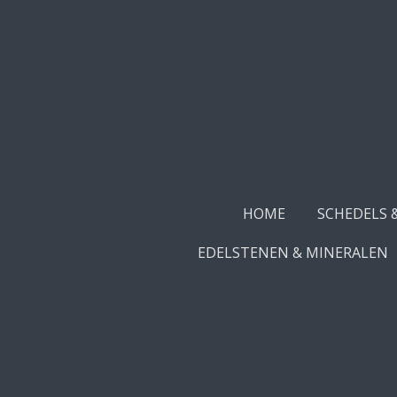
Ga
direct
naar
de
hoofdinhoud
HOME
SCHEDELS 
EDELSTENEN & MINERALEN