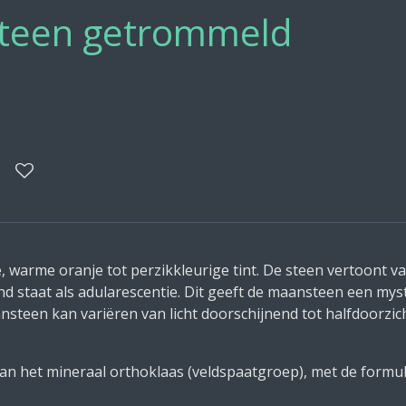
teen getrommeld
 warme oranje tot perzikkleurige tint. De steen vertoont va
nd staat als adularescentie. Dit geeft de maansteen een my
ansteen kan variëren van licht doorschijnend tot halfdoorzich
van het mineraal orthoklaas (veldspaatgroep), met de formul