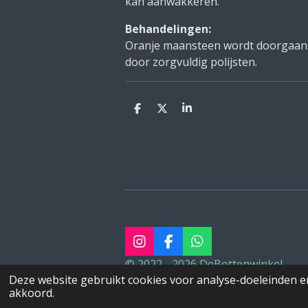
kan aanwakkeren.
Behandelingen:
Oranje maansteen wordt doorgaans 
door zorgvuldig polijsten.
D
D
S
e
e
h
l
e
a
e
l
r
n
e
I
F
W
n
a
h
© 2022 - 2026 DeBottenwinkel
s
c
a
Deze website gebruikt cookies voor analyse-doeleinden en
t
e
t
akkoord.
a
b
s