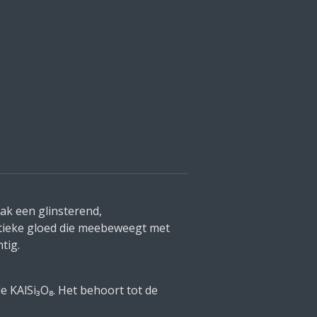
ak een glinsterend,
stieke gloed die meebeweegt met
tig.
e KAlSi₃O₈. Het behoort tot de