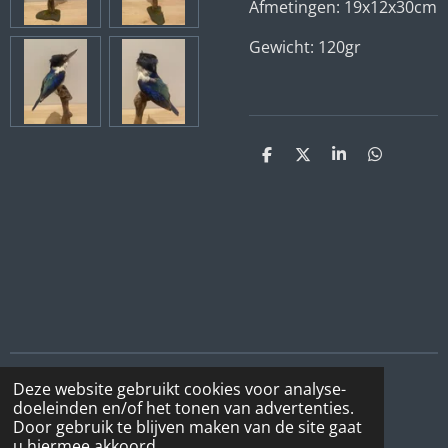
Afmetingen: 19x12x30cm
Gewicht: 120gr
D
D
S
D
e
e
h
e
l
e
a
l
e
l
r
e
n
e
n
Deze website gebruikt cookies voor analyse-
I
F
W
doeleinden en/of het tonen van advertenties.
n
a
h
Door gebruik te blijven maken van de site gaat
© 2022 - 2026 DeBottenwinkel
s
c
a
u hiermee akkoord.