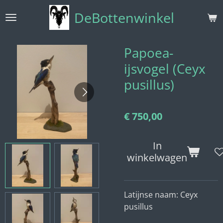
Ga
DeBottenwinkel
direct
naar
de
Papoea-
hoofdinhoud
ijsvogel (Ceyx
pusillus)
€ 750,00
In
winkelwagen
Latijnse naam:
Ceyx
pusillus