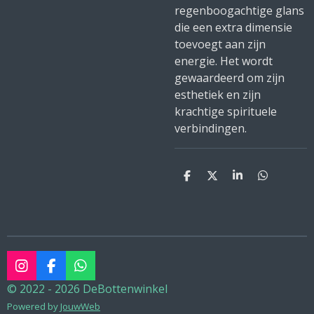
regenboogachtige glans
die een extra dimensie
toevoegt aan zijn
energie. Het wordt
gewaardeerd om zijn
esthetiek en zijn
krachtige spirituele
verbindingen.
D
D
S
D
e
e
h
e
l
e
a
l
e
l
r
e
n
e
n
I
F
W
n
a
h
© 2022 - 2026 DeBottenwinkel
s
c
a
Powered by
JouwWeb
t
e
t