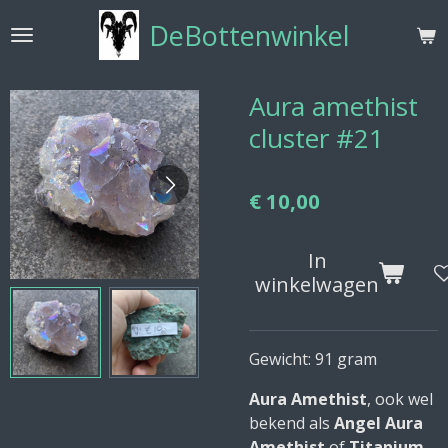
Ga
DeBottenwinkel
direct
naar
de
Aura amethist
hoofdinhoud
cluster #21
€ 10,00
In
winkelwagen
Gewicht: 91 gram
Aura Amethist
, ook wel
bekend als
Angel Aura
Amethist
of
Titanium