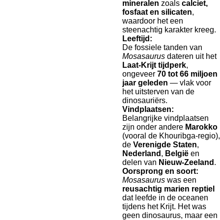
mineralen
zoals
calciet,
fosfaat en silicaten
,
waardoor het een
steenachtig karakter kreeg.
Leeftijd:
De fossiele tanden van
Mosasaurus
dateren uit het
Laat-Krijt tijdperk
,
ongeveer
70 tot 66 miljoen
jaar geleden
— vlak voor
het uitsterven van de
dinosauriërs.
Vindplaatsen:
Belangrijke vindplaatsen
zijn onder andere
Marokko
(vooral de Khouribga-regio),
de
Verenigde Staten
,
Nederland
,
België
en
delen van
Nieuw-Zeeland
.
Oorsprong en soort:
Mosasaurus
was een
reusachtig marien reptiel
dat leefde in de oceanen
tijdens het Krijt. Het was
geen dinosaurus, maar een