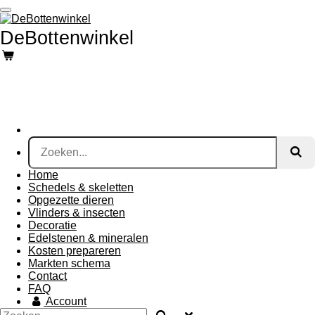
Ga
direct
DeBottenwinkel
naar
de
hoofdinhoud
Home
Schedels & skeletten
Opgezette dieren
Vlinders & insecten
Decoratie
Edelstenen & mineralen
Kosten prepareren
Markten schema
Contact
FAQ
Account