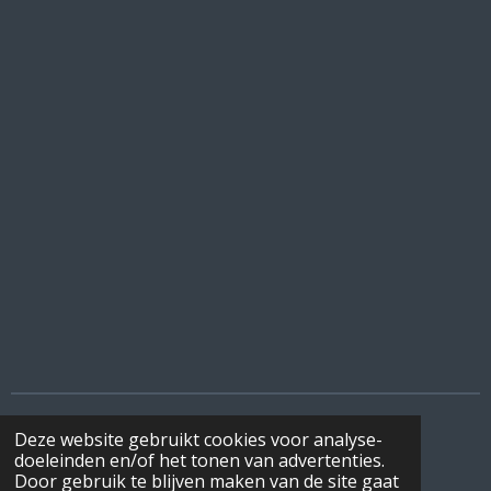
Deze website gebruikt cookies voor analyse-
I
F
W
doeleinden en/of het tonen van advertenties.
n
a
h
© 2022 - 2026 DeBottenwinkel
Door gebruik te blijven maken van de site gaat
s
c
a