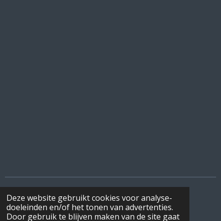
Deze website gebruikt cookies voor analyse-
I
F
W
doeleinden en/of het tonen van advertenties.
n
a
h
© 2022 - 2026 DeBottenwinkel
Door gebruik te blijven maken van de site gaat
s
c
a