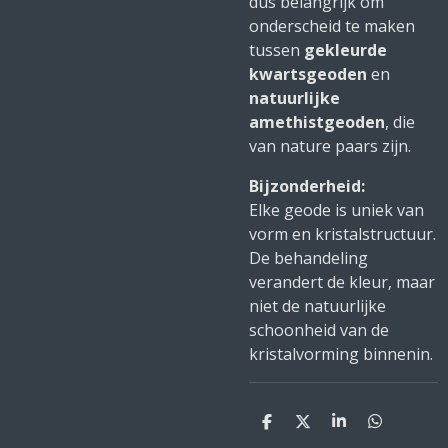
dus belangrijk om
onderscheid te maken
tussen
gekleurde
kwartsgeoden
en
natuurlijke
amethistgeoden
, die
van nature paars zijn.
Bijzonderheid:
Elke geode is uniek van
vorm en kristalstructuur.
De behandeling
verandert de kleur, maar
niet de natuurlijke
schoonheid van de
kristalvorming binnenin.
D
D
S
D
e
e
h
e