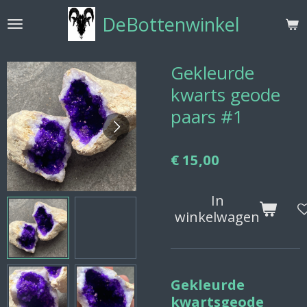
Ga
DeBottenwinkel
direct
naar
de
Gekleurde
hoofdinhoud
kwarts geode
paars #1
€ 15,00
In
winkelwagen
Gekleurde
kwartsgeode