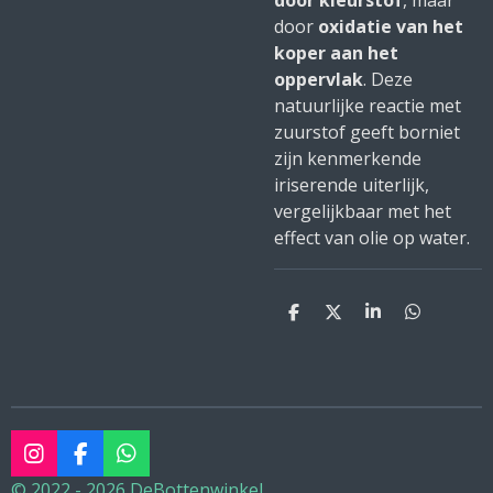
door kleurstof
, maar
door
oxidatie van het
koper aan het
oppervlak
. Deze
natuurlijke reactie met
zuurstof geeft borniet
zijn kenmerkende
iriserende uiterlijk,
vergelijkbaar met het
effect van olie op water.
D
D
S
D
e
e
h
e
l
e
a
l
e
l
r
e
n
e
n
I
F
W
n
a
h
© 2022 - 2026 DeBottenwinkel