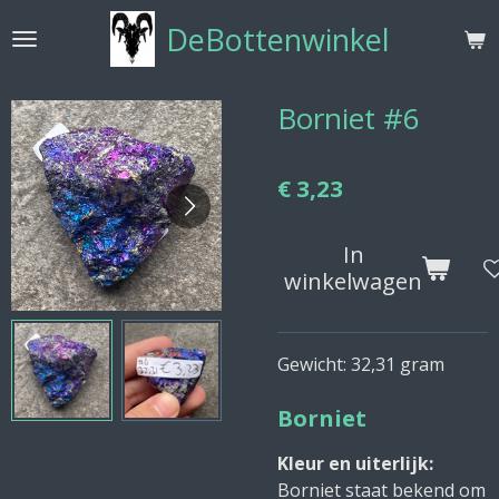
Ga
DeBottenwinkel
direct
naar
de
Borniet #6
hoofdinhoud
€ 3,23
In
winkelwagen
Gewicht: 32,31 gram
Borniet
Kleur en uiterlijk:
Borniet staat bekend om