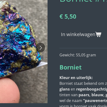
€ 5,50
In winkelwagen
Gewicht: 55,05 gram
Borniet
Kleur en uiterlijk:
Borniet staat bekend om z
glans
en
regenboogachti
tinten van
paars, blauw, 
wel de naam
“pauwenert
vorm is borniet vaak donk