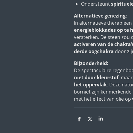
Ondersteunt
spiritue
Alternatieve genezing:
In alternatieve therapieë
energieblokkades op te 
versterken. De steen zou 
activeren van de chakra’
derde oogchakra
door zijn
Bijzonderheid:
De spectaculaire regenbo
niet door kleurstof
, maa
het oppervlak
. Deze natu
borniet zijn kenmerkende ir
met het effect van olie op 
D
D
S
e
e
h
l
e
a