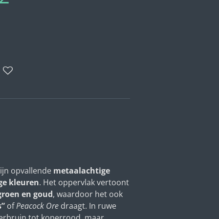
ijn opvallende
metaalachtige
ge kleuren
. Het oppervlak vertoont
groen en goud
, waardoor het ook
s”
of
Peacock Ore
draagt. In ruwe
erbruin tot koperrood, maar