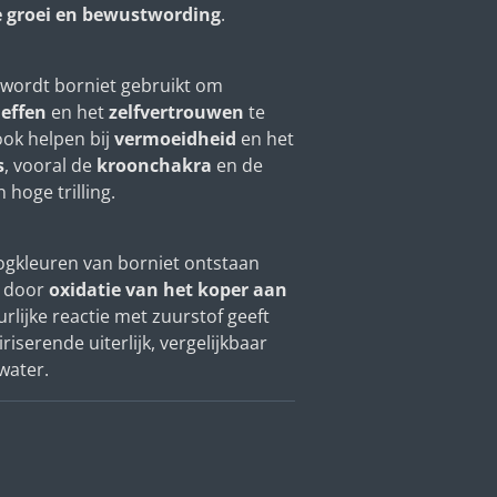
le groei en bewustwording
.
n wordt borniet gebruikt om
heffen
en het
zelfvertrouwen
te
ook helpen bij
vermoeidheid
en het
s
, vooral de
kroonchakra
en de
 hoge trilling.
ogkleuren van borniet ontstaan
r door
oxidatie van het koper aan
urlijke reactie met zuurstof geeft
iserende uiterlijk, vergelijkbaar
water.