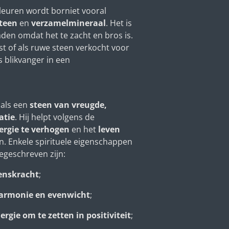
leuren wordt borniet vooral
steen
en
verzamelmineraal
. Het is
den omdat het te zacht en bros is.
st of als ruwe steen verkocht voor
s blikvanger in een
als een
steen van vreugde,
atie
. Hij helpt volgens de
ergie te verhogen
en het
leven
n. Enkele spirituele eigenschappen
egeschreven zijn:
enskracht
;
harmonie en evenwicht
;
rgie om te zetten in positiviteit
;