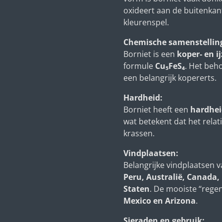
oxideert aan de buitenkan
kleurenspel.
Chemische samenstellin
Borniet is een
koper- en i
formule
Cu₅FeS₄
. Het beho
een belangrijk kopererts.
Hardheid:
Borniet heeft een
hardhei
wat betekent dat het relati
krassen.
Vindplaatsen:
Belangrijke vindplaatsen v
Peru, Australië, Canada,
Staten
. De mooiste “reg
Mexico en Arizona
.
Sieraden en gebruik: