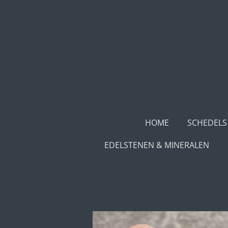
Ga
direct
naar
de
hoofdinhoud
HOME
SCHEDELS
EDELSTENEN & MINERALEN