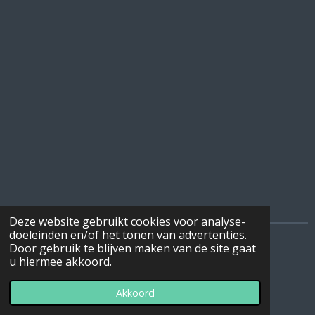
Deze website gebruikt cookies voor analyse-
doeleinden en/of het tonen van advertenties.
Door gebruik te blijven maken van de site gaat
I
F
W
u hiermee akkoord.
n
a
h
© 2022 - 2026 DeBottenwinkel
s
c
a
Akkoord
Powered by
JouwWeb
t
e
t
a
b
s