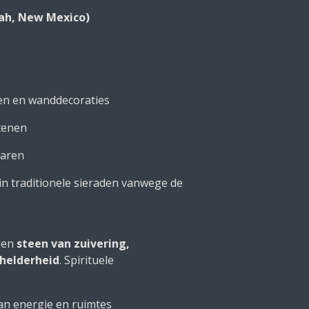
ah, New Mexico)
en en wanddecoraties
tenen
taren
in traditionele sieraden vanwege de
 een
steen van zuivering,
 helderheid
. Spirituele
van energie en ruimtes