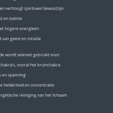
en verhoogt spiritueel bewustzijn
st en kalmte
met hogere energieën
 van geest en intuïtie
de wordt seleniet gebruikt voor:
chakra’s, vooral het kruinchakra
s en spanning
e helderheid en concentratie
getische reiniging van het lichaam