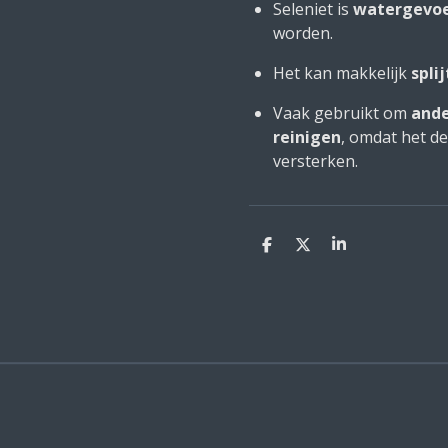
Seleniet is
watergevoe
worden.
Het kan makkelijk
spli
Vaak gebruikt om
ande
reinigen
, omdat het de
versterken.
D
D
S
e
e
h
l
e
a
e
l
r
n
e