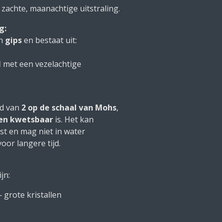
 zachte, maanachtige uitstraling.
g:
an
gips
en bestaat uit:
l
met een vezelachtige
id van
2 op de schaal van Mohs
,
 en kwetsbaar
is. Het kan
t en mag niet in water
or langere tijd.
jn:
grote kristallen