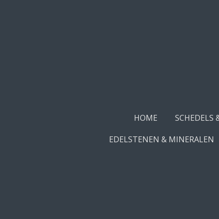
Ga
direct
naar
de
hoofdinhoud
HOME
SCHEDELS 
EDELSTENEN & MINERALEN