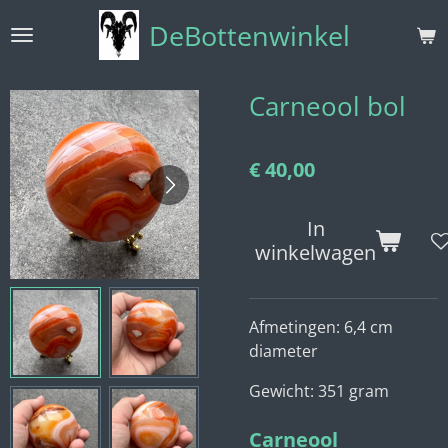
Ga
DeBottenwinkel
direct
naar
de
Carneool bol
hoofdinhoud
€ 40,00
In
winkelwagen
Afmetingen: 6,4 cm
diameter
Gewicht: 351 gram
Carneool