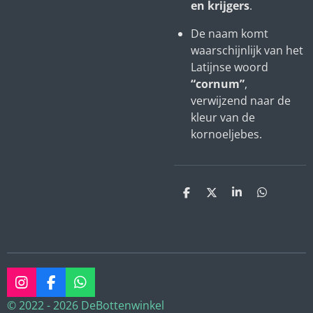
en krijgers
.
De naam komt
waarschijnlijk van het
Latijnse woord
“cornum”
,
verwijzend naar de
kleur van de
kornoeljebes.
D
D
S
D
e
e
h
e
l
e
a
l
e
l
r
e
n
e
n
I
F
W
n
a
h
© 2022 - 2026 DeBottenwinkel