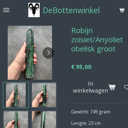
Ga
DeBottenwinkel
direct
naar
de
Robijn
hoofdinhoud
zoisiet/Anyoliet
obelisk groot
€ 95,00
In
winkelwagen
Gewicht: 749 gram
Lengte: 23 cm