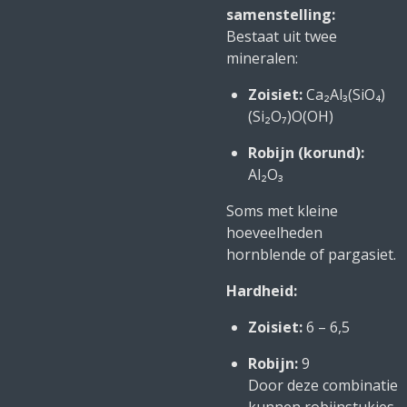
samenstelling:
Bestaat uit twee
mineralen:
Zoisiet:
Ca₂Al₃(SiO₄)
(Si₂O₇)O(OH)
Robijn (korund):
Al₂O₃
Soms met kleine
hoeveelheden
hornblende of pargasiet.
Hardheid:
Zoisiet:
6 – 6,5
Robijn:
9
Door deze combinatie