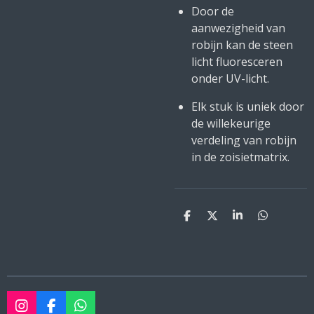
Door de
aanwezigheid van
robijn kan de steen
licht fluoresceren
onder UV-licht.
Elk stuk is uniek door
de willekeurige
verdeling van robijn
in de zoisietmatrix.
D
D
S
D
e
e
h
e
l
e
a
l
e
l
r
e
n
e
n
I
F
W