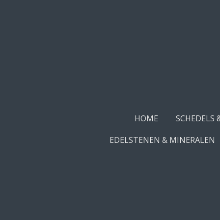
Ga
direct
naar
de
hoofdinhoud
HOME
SCHEDELS 
EDELSTENEN & MINERALEN