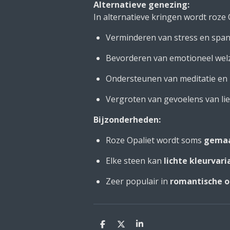
Alternatieve genezing:
In alternatieve kringen wordt roze 
Verminderen van stress en spa
Bevorderen van emotioneel welz
Ondersteunen van meditatie en
Vergroten van gevoelens van li
Bijzonderheden:
Roze Opaliet wordt soms
gemaa
Elke steen kan
lichte kleurvari
Zeer populair in
romantische o
D
D
S