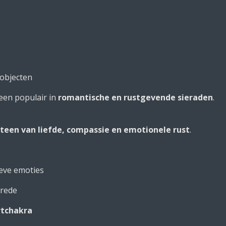
objecten
een populair in
romantische en rustgevende sieraden
.
steen van liefde, compassie en emotionele rust
.
ieve emoties
vrede
rtchakra