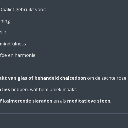
Opaliet gebruikt voor:
nning
ijn
 mindfulness
efde en harmonie
kt van glas of behandeld chalcedoon
om de zachte roze k
aties
hebben, wat hem uniek maakt.
f kalmerende sieraden
en als
meditatieve steen
.