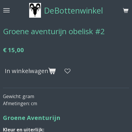
Ga
DeBottenwinkel
direct
naar
de
Groene aventurijn obelisk #2
hoofdinhoud
€ 15,00
In winkelwagen
Gewicht: gram
Afmetingen: cm
Groene Aventurijn
Kleur en uiterlijk: