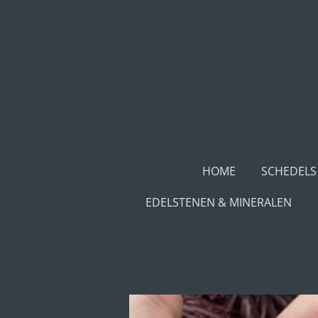
Ga
direct
naar
de
hoofdinhoud
HOME
SCHEDELS
EDELSTENEN & MINERALEN