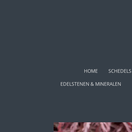
Ga
direct
naar
de
hoofdinhoud
HOME
SCHEDELS
EDELSTENEN & MINERALEN