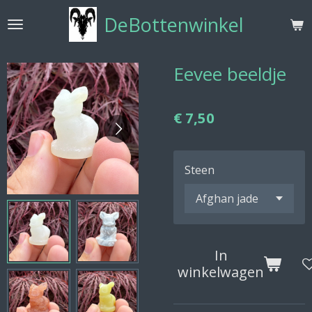
Ga
DeBottenwinkel
direct
naar
de
Eevee beeldje
hoofdinhoud
€ 7,50
Steen
In
winkelwagen