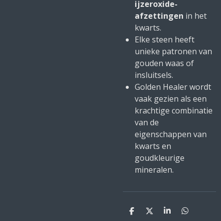
ijzeroxide-
afzettingen
in het
kwarts.
Elke steen heeft
unieke patronen van
gouden waas of
insluitsels.
Golden Healer wordt
vaak gezien als een
krachtige combinatie
van de
eigenschappen van
kwarts en
goudkleurige
mineralen.
D
D
S
D