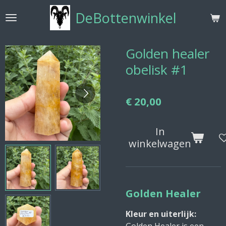
Ga
DeBottenwinkel
direct
naar
de
Golden healer
hoofdinhoud
obelisk #1
€ 20,00
In
winkelwagen
Golden Healer
Kleur en uiterlijk: