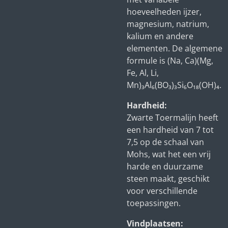
hoeveelheden ijzer,
magnesium, natrium,
kalium en andere
elementen. De algemene
formule is (Na, Ca)(Mg,
Fe, Al, Li,
Mn)₃Al₆(BO₃)₃Si₆O₁₈(OH)₄.
Hardheid:
Zwarte Toermalijn heeft
een hardheid van 7 tot
7,5 op de schaal van
Mohs, wat het een vrij
harde en duurzame
steen maakt, geschikt
voor verschillende
toepassingen.
Vindplaatsen: