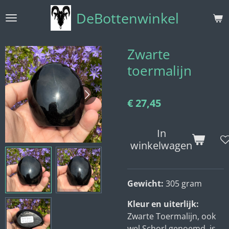
Ga
DeBottenwinkel
direct
naar
de
Zwarte
hoofdinhoud
toermalijn
€ 27,45
In
winkelwagen
Gewicht:
305 gram
Kleur en uiterlijk:
Zwarte Toermalijn, ook
wel Schorl genoemd, is