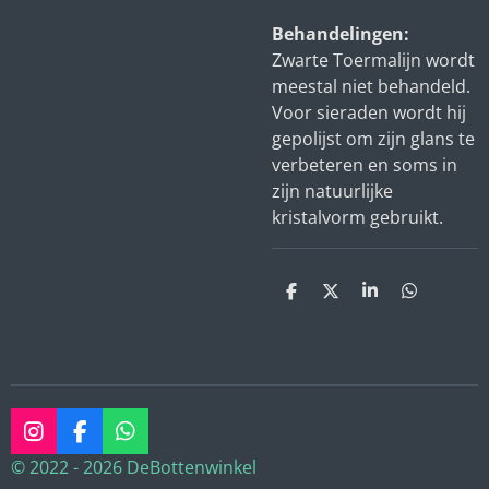
Behandelingen:
Zwarte Toermalijn wordt
meestal niet behandeld.
Voor sieraden wordt hij
gepolijst om zijn glans te
verbeteren en soms in
zijn natuurlijke
kristalvorm gebruikt.
D
D
S
D
e
e
h
e
l
e
a
l
e
l
r
e
n
e
n
I
F
W
n
a
h
© 2022 - 2026 DeBottenwinkel
s
c
a