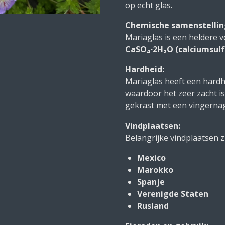
op echt glas.
Chemische samenstellin
Mariaglas is een heldere v
CaSO₄·2H₂O (calciumsul
Hardheid:
Mariaglas heeft een hard
waardoor het zeer zacht i
gekrast met een vingernag
Vindplaatsen:
Belangrijke vindplaatsen zi
Mexico
Marokko
Spanje
Verenigde Staten
Rusland