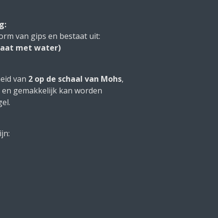
g:
orm van gips en bestaat uit:
faat met water)
heid van
2 op de schaal van Mohs
,
s en gemakkelijk kan worden
el.
jn: