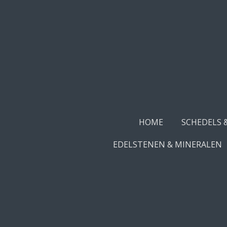
Ga
direct
naar
de
hoofdinhoud
HOME
SCHEDELS 
EDELSTENEN & MINERALEN