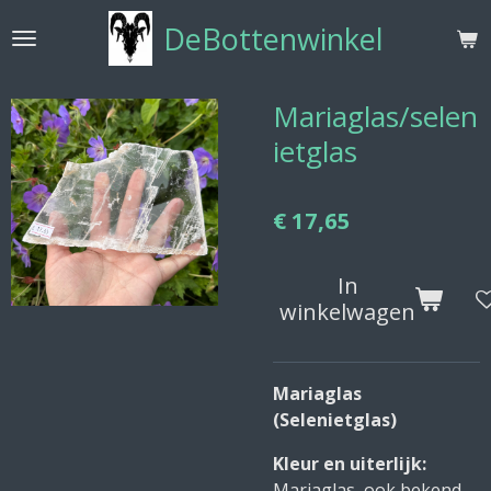
Ga
DeBottenwinkel
direct
naar
de
Mariaglas/selen
hoofdinhoud
ietglas
€ 17,65
In
winkelwagen
Mariaglas
(Selenietglas)
Kleur en uiterlijk:
Mariaglas, ook bekend