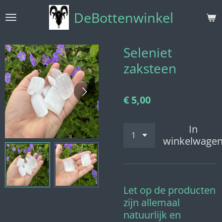
Ga
DeBottenwinkel
direct
naar
de
Seleniet
hoofdinhoud
zaksteen
€ 5,00
In
winkelwage
Let op de producten
zijn allemaal
natuurlijk en