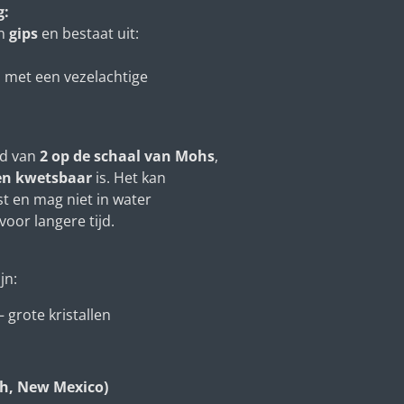
g:
an
gips
en bestaat uit:
l
met een vezelachtige
id van
2 op de schaal van Mohs
,
 en kwetsbaar
is. Het kan
t en mag niet in water
or langere tijd.
jn:
 grote kristallen
ah, New Mexico)