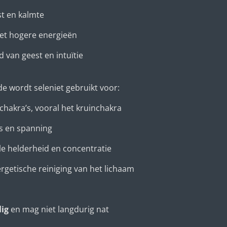
st en kalmte
met hogere energieën
 van geest en intuïtie
e wordt seleniet gebruikt voor:
chakra’s, vooral het kruinchakra
s en spanning
e helderheid en concentratie
getische reiniging van het lichaam
ig
en mag niet langdurig nat