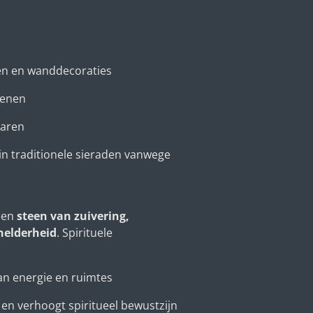
en en wanddecoraties
tenen
taren
in traditionele sieraden vanwege
 een
steen van zuivering,
 helderheid
. Spirituele
van energie en ruimtes
en verhoogt spiritueel bewustzijn