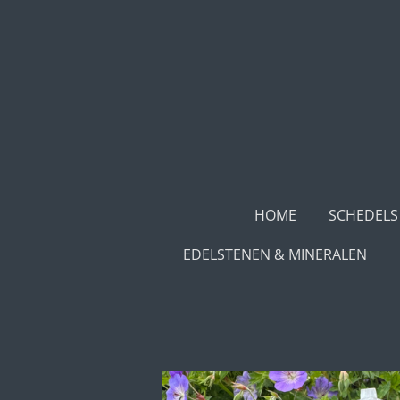
Ga
direct
naar
de
hoofdinhoud
HOME
SCHEDELS
EDELSTENEN & MINERALEN