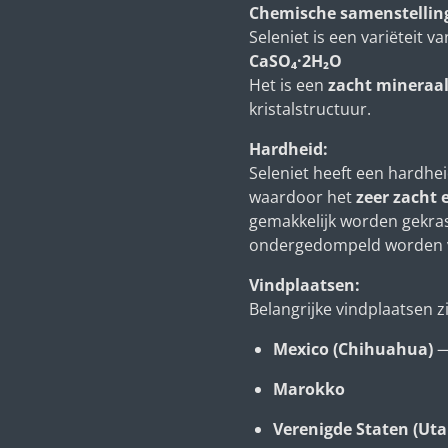
Chemische samenstellin
Seleniet is een variëteit v
CaSO₄·2H₂O
Het is een
zacht mineraa
kristalstructuur.
Hardheid:
Seleniet heeft een hardhe
waardoor het
zeer zacht
gemakkelijk worden gekras
ondergedompeld worden vo
Vindplaatsen:
Belangrijke vindplaatsen zi
Mexico (Chihuahua)
—
Marokko
Verenigde Staten (Ut