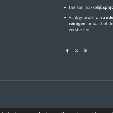
Het kan makkelijk
splij
Vaak gebruikt om
ande
reinigen
, omdat het de
versterken.
D
D
S
e
e
h
l
e
a
e
l
r
n
e