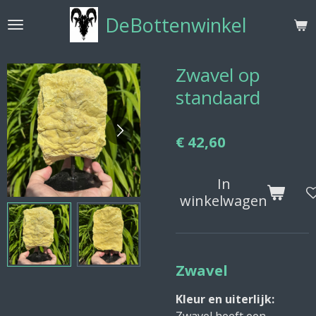
Ga
DeBottenwinkel
direct
naar
de
Zwavel op
hoofdinhoud
standaard
€ 42,60
In
winkelwagen
Zwavel
Kleur en uiterlijk: