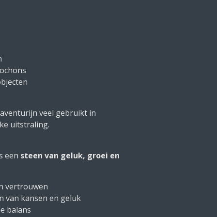
n
bochons
objecten
aventurijn veel gebruikt in
e uitstraling.
ls een
steen van geluk, groei en
 en vertrouwen
en van kansen en geluk
e balans