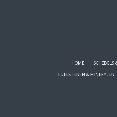
Ga
direct
naar
de
hoofdinhoud
HOME
SCHEDELS 
EDELSTENEN & MINERALEN