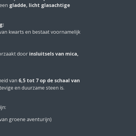
 een
gladde, licht glasachtige
g:
t van kwarts en bestaat voornamelijk
oorzaakt door
insluitsels van mica,
heid van
6,5 tot 7 op de schaal van
tevige en duurzame steen is.
jn:
van groene aventurijn)