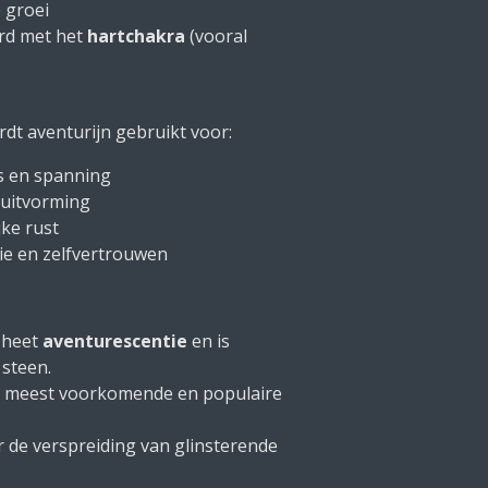
 groei
rd met het
hartchakra
(vooral
rdt aventurijn gebruikt voor:
s en spanning
uitvorming
jke rust
ie en zelfvertrouwen
t heet
aventurescentie
en is
steen.
de meest voorkomende en populaire
r de verspreiding van glinsterende