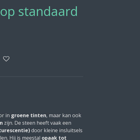
 op standaard
or in
groene tinten
, maar kan ook
in
zijn. De steen heeft vaak een
turescentie)
door kleine insluitsels
en. Hij is meestal
opaak tot