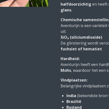
halfdoorzichtig
en heeft
glans
.
Chemische samenstellin
Aventurijn is een variëtei
uit:
SiO₂ (siliciumdioxide)
De glinstering wordt ver
fuchsiet of hematiet
.
Hardheid:
Aventurijn heeft een hard
Mohs
, waardoor het een s
Vindplaatsen:
Belangrijke vindplaatsen zi
India
(bekendste bron 
Brazilië
Rusland