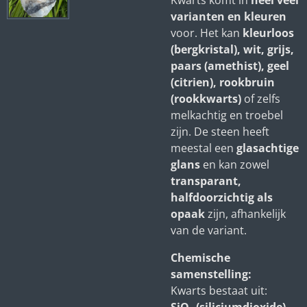
Kwarts komt in
heel veel
varianten en kleuren
voor. Het kan
kleurloos
(bergkristal), wit, grijs,
paars (amethist), geel
(citrien), rookbruin
(rookkwarts)
of zelfs
melkachtig en troebel
zijn. De steen heeft
meestal een
glasachtige
glans
en kan zowel
transparant,
halfdoorzichtig als
opaak
zijn, afhankelijk
van de variant.
Chemische
samenstelling:
Kwarts bestaat uit: