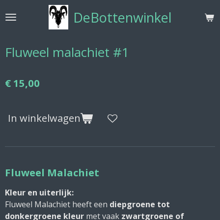
Ga
DeBottenwinkel
direct
naar
de
Fluweel malachiet #1
hoofdinhoud
€ 15,00
In winkelwagen
Fluweel Malachiet
Kleur en uiterlijk:
Fluweel Malachiet heeft een
diepgroene tot
donkergroene kleur
met vaak
zwartgroene of