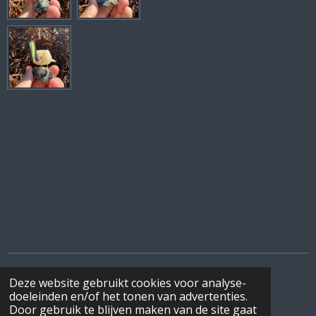
Deze website gebruikt cookies voor analyse-
I
F
W
doeleinden en/of het tonen van advertenties.
n
a
h
© 2022 - 2026 DeBottenwinkel
Door gebruik te blijven maken van de site gaat
s
c
a